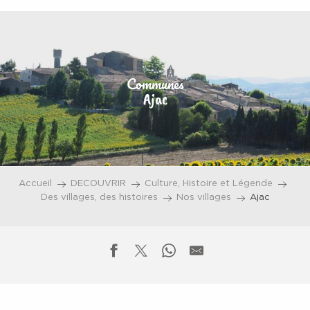
Aller
au
contenu
principal
Communes
Ajac
Accueil
DECOUVRIR
Culture, Histoire et Légende
Des villages, des histoires
Nos villages
Ajac