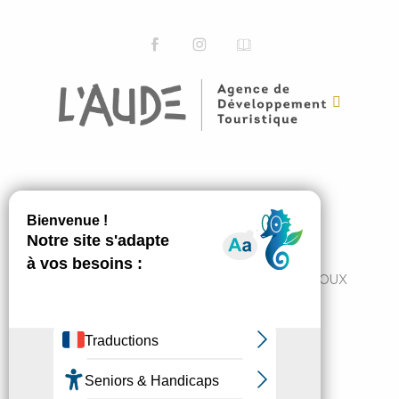
ABONNEZ-VOUS
JE M'ABONNE
7 Avenue du Pont de France 11300 LIMOUX
+33 4 68 31 11 82
tourisme@cc-limouxin.fr