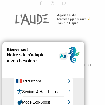
ABONNEZ-VOUS
JE M'ABONNE
7 Avenue du Pont de France 11300 LIMOUX
+33 4 68 31 11 82
tourisme@cc-limouxin.fr
Mentions légales