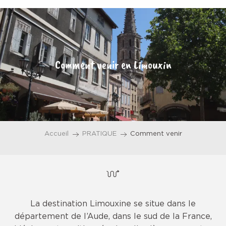
Aller
au
contenu
principal
Comment venir en Limouxin
Accueil
PRATIQUE
Comment venir
La destination Limouxine se situe dans le
département de l’Aude, dans le sud de la France,