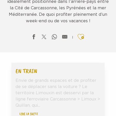
idéalement positionnée dans l’arrière-pays entre
la Cité de Carcassonne, les Pyrénées et la mer
Méditerranée. De quoi profiter pleinement d’un
week-end ou de vos vacances !
Ajouter aux f
EN TRAIN
Envie de grands espaces et de profiter
de se déplacer sans la voiture ? Le
territoire Limouxin est desservi par la
ligne ferroviaire Carcassonne > Limoux >
Quillan, qui...
LIRE LA SUITE