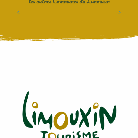
les autres Communes du Limouxin
LA DIGNE D’AMONT