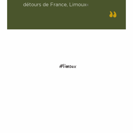
détours de France, Limoux
«
#limoux