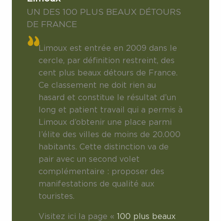
UN DES 100 PLUS BEAUX DÉTOURS
DE FRANCE
Limoux est entrée en 2009 dans le
cercle, par définition restreint, des
cent plus beaux détours de France.
Ce classement ne doit rien au
hasard et constitue le résultat d’un
long et patient travail qui a permis à
Limoux d’obtenir une place parmi
l’élite des villes de moins de 20.000
habitants. Cette distinction va de
pair avec un second volet
complémentaire : proposer des
manifestations de qualité aux
touristes.
Visitez ici la page «
100 plus beaux