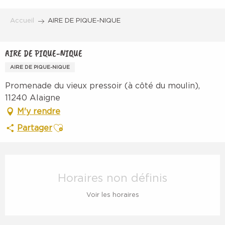
Aller
au
Accueil
AIRE DE PIQUE-NIQUE
contenu
principal
AIRE DE PIQUE-NIQUE
AIRE DE PIQUE-NIQUE
Promenade du vieux pressoir (à côté du moulin),
11240 Alaigne
M'y rendre
Ajouter aux favoris
Partager
Ouverture et coordonnées
Horaires non définis
Voir les horaires