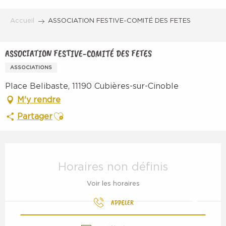
Aller
au
Accueil
ASSOCIATION FESTIVE-COMITÉ DES FETES
contenu
principal
ASSOCIATION FESTIVE-COMITÉ DES FETES
ASSOCIATIONS
Place Belibaste, 11190 Cubières-sur-Cinoble
M'y rendre
Ajouter aux favoris
Partager
Ouverture et coordonnées
Horaires non définis
Voir les horaires
APPELER