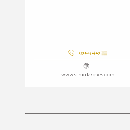
+33 4 68 74 63
▒▒
www.sieurdarques.com