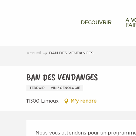
Aller
au
contenu
A V
DECOUVRIR
FAI
principal
Accueil
BAN DES VENDANGES
BAN DES VENDANGES
TERROIR
VIN / OENOLOGIE
11300 Limoux
M'y rendre
Description
Nous vous attendons pour un programme b