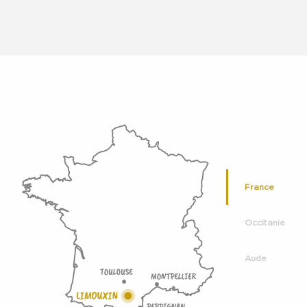
France
Occitanie
Aude