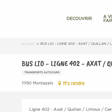
Aller
au
contenu
A V
DECOUVRIR
FAI
principal
Accueil
BUS LIO - LIGNE 402 - AXAT / QUILLAN 
BUS LIO - LIGNE 402 - AXAT / 
TRANSPORTS AUTOCARS
11190 Montazels
M'y rendre
Description
Ligne 402 - Axat / Quillan / Limoux / Ca