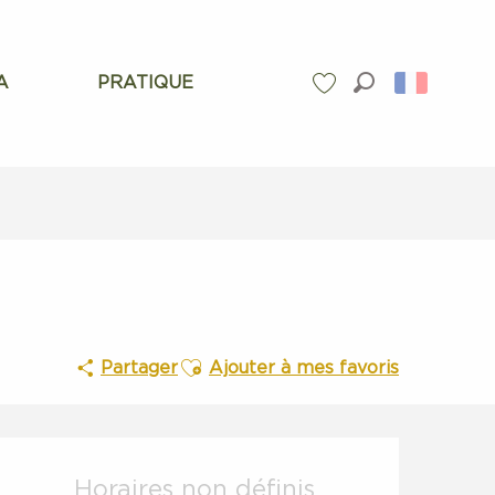
A
PRATIQUE
Recherche
Voir les favoris
Ajouter aux favoris
Partager
Ajouter à mes favoris
Ouverture et coordonnées
Horaires non définis