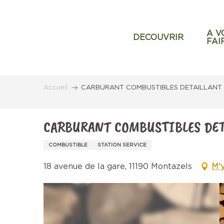
Aller
au
contenu
A V
DECOUVRIR
FAI
principal
Accueil
CARBURANT COMBUSTIBLES DETAILLANT
CARBURANT COMBUSTIBLES DE
COMBUSTIBLE
STATION SERVICE
18 avenue de la gare, 11190 Montazels
M'