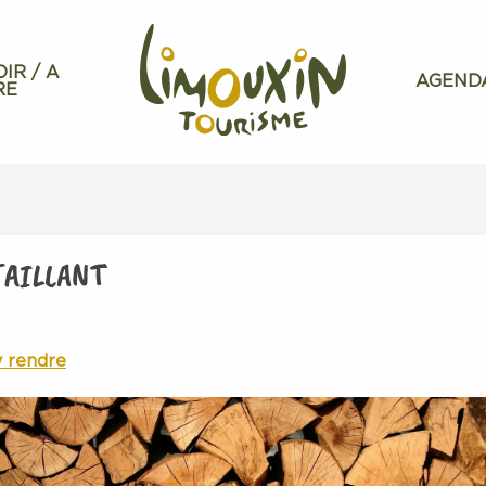
OIR / A
AGEND
RE
TAILLANT
y rendre