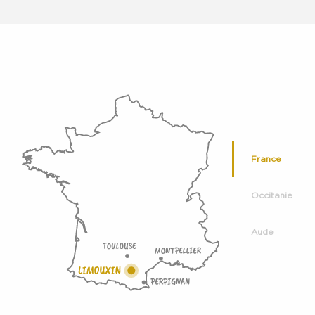
France
Occitanie
Aude