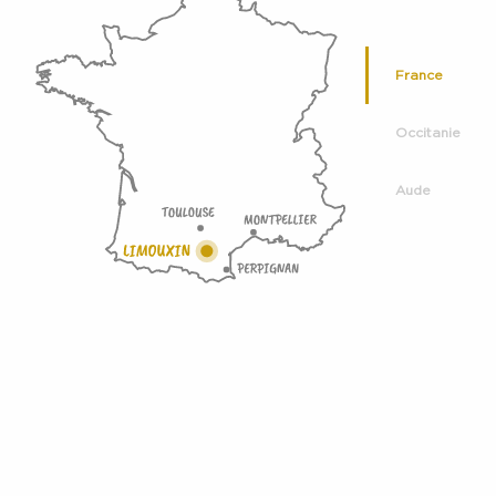
France
Occitanie
Aude