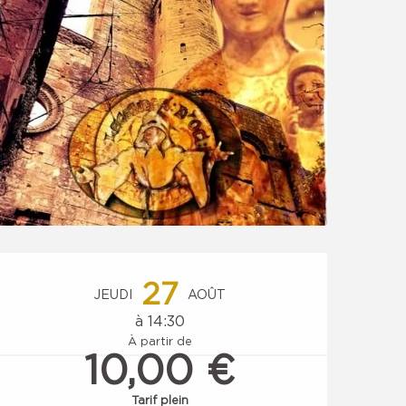
Ouverture et coordonnées
27
JEUDI
AOÛT
à 14:30
À partir de
10,00 €
Tarif plein