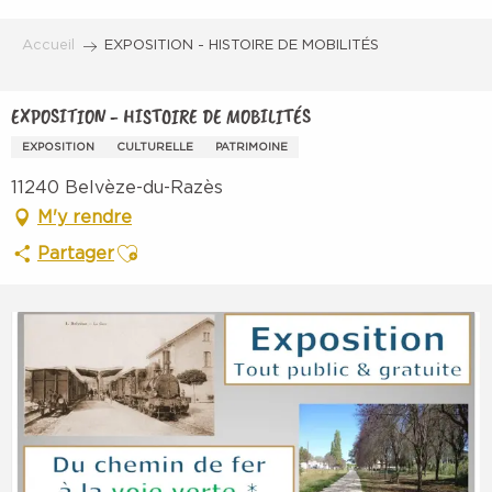
Aller
au
Accueil
EXPOSITION - HISTOIRE DE MOBILITÉS
contenu
principal
EXPOSITION - HISTOIRE DE MOBILITÉS
EXPOSITION
CULTURELLE
PATRIMOINE
11240 Belvèze-du-Razès
M'y rendre
Ajouter aux favoris
Partager