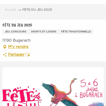
Aller
au
Accueil
FÊTE DU JEU 2025
contenu
principal
FÊTE DU JEU 2025
JEU, CONCOURS
SPORTS ET LOISIRS
FÊTE TRADITIONNELLE
11190 Bugarach
M'y rendre
Ajouter aux favoris
Partager