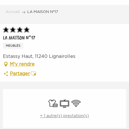
Aller
au
Accueil
LA MAISON N°17
contenu
principal
LA MAISON N°17
MEUBLÉS
Estassy Haut, 11240 Lignairolles
M'y rendre
Ajouter aux favoris
Partager
Ouverture et coordonnées
Draps et linge
Télévision
WiFi
+ 1 autre(s) prestation(s)