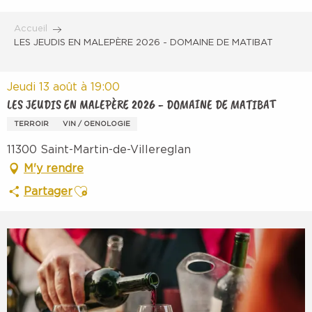
Aller
au
Accueil
contenu
LES JEUDIS EN MALEPÈRE 2026 - DOMAINE DE MATIBAT
principal
Jeudi 13 août à 19:00
LES JEUDIS EN MALEPÈRE 2026 - DOMAINE DE MATIBAT
TERROIR
VIN / OENOLOGIE
11300 Saint-Martin-de-Villereglan
M'y rendre
Ajouter aux favoris
Partager