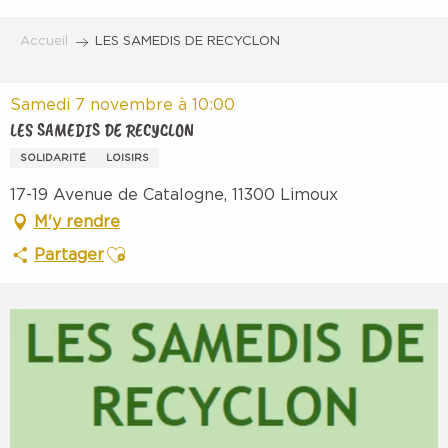
Aller
au
Accueil
LES SAMEDIS DE RECYCLON
contenu
principal
Samedi 7 novembre à 10:00
LES SAMEDIS DE RECYCLON
SOLIDARITÉ
LOISIRS
17-19 Avenue de Catalogne, 11300 Limoux
M'y rendre
Ajouter aux favoris
Partager