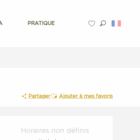
A
PRATIQUE
Recherche
Voir les favoris
Ajouter aux favoris
Partager
Ajouter à mes favoris
Ouverture et coordonnées
Horaires non définis