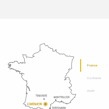
France
Occitanie
Aude