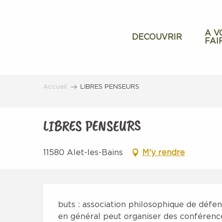
Aller
au
contenu
A V
DECOUVRIR
FAI
principal
Accueil
LIBRES PENSEURS
LIBRES PENSEURS
11580 Alet-les-Bains
M'y rendre
Description
buts : association philosophique de défen
en général peut organiser des conférenc