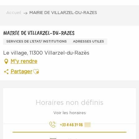
Aller
au
Accueil
MAIRIE DE VILLARZEL-DU-RAZES
contenu
principal
MAIRIE DE VILLARZEL-DU-RAZES
SERVICES DE L'ETAT/ INSTITUTIONS
ADRESSES UTILES
Le village, 11300 Villarzel-du-Razès
M'y rendre
Ajouter aux favoris
Partager
Ouverture et coordonnées
Horaires non définis
Voir les horaires
+33 4 68 31 08
▒▒