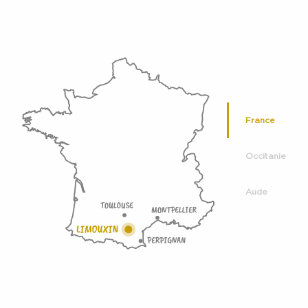
France
Occitanie
Aude