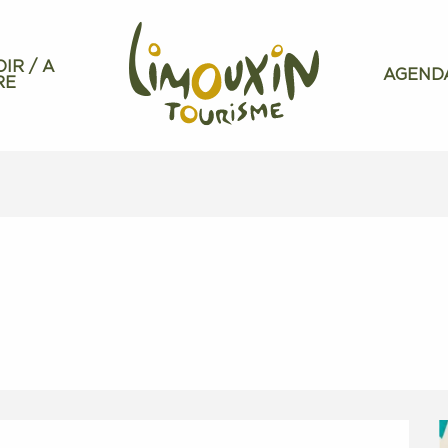
OIR / A
AGEND
RE