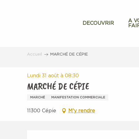
Aller
au
contenu
A V
DECOUVRIR
FAI
principal
Accueil
MARCHÉ DE CÉPIE
Lundi 31 août à 08:30
MARCHÉ DE CÉPIE
MARCHÉ
MANIFESTATION COMMERCIALE
11300 Cépie
M'y rendre