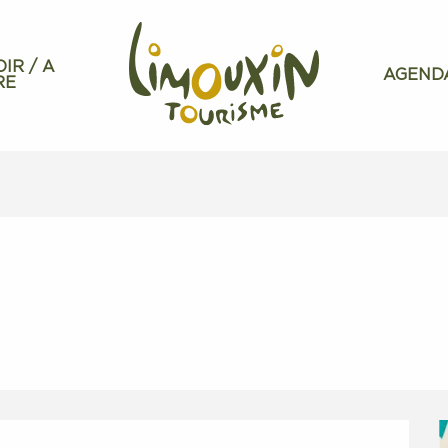
OIR / A
AGEND
RE