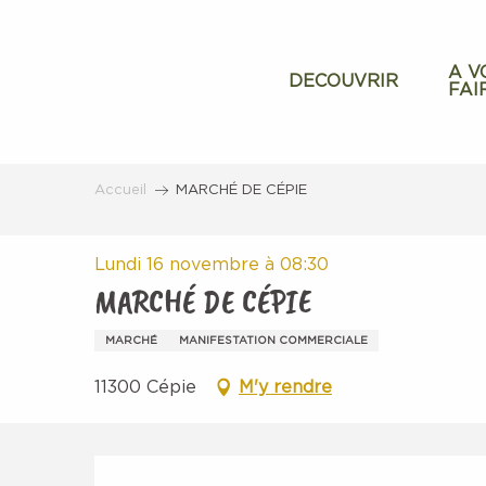
Aller
au
contenu
A V
DECOUVRIR
FAI
principal
Accueil
MARCHÉ DE CÉPIE
Lundi 16 novembre à 08:30
MARCHÉ DE CÉPIE
MARCHÉ
MANIFESTATION COMMERCIALE
11300 Cépie
M'y rendre