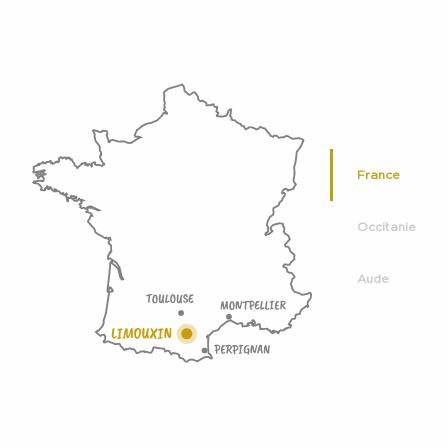
France
Occitanie
Aude