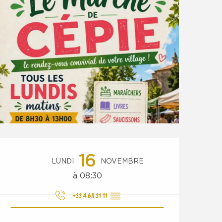
Ouverture et coordonnées
16
LUNDI
NOVEMBRE
à 08:30
+33 4 68 31 11
▒▒