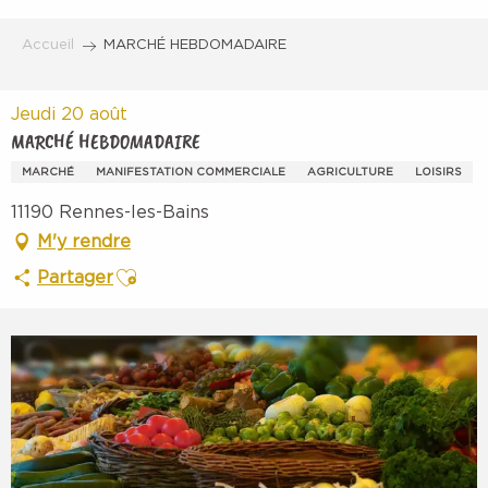
Aller
au
Accueil
MARCHÉ HEBDOMADAIRE
contenu
principal
Jeudi 20 août
MARCHÉ HEBDOMADAIRE
MARCHÉ
MANIFESTATION COMMERCIALE
AGRICULTURE
LOISIRS
11190 Rennes-les-Bains
M'y rendre
Ajouter aux favoris
Partager