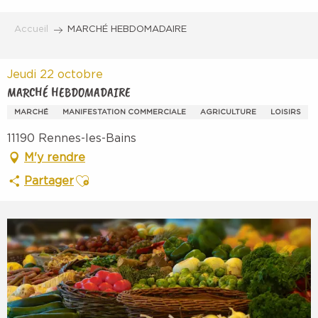
Aller
au
Accueil
MARCHÉ HEBDOMADAIRE
contenu
principal
Jeudi 22 octobre
MARCHÉ HEBDOMADAIRE
MARCHÉ
MANIFESTATION COMMERCIALE
AGRICULTURE
LOISIRS
11190 Rennes-les-Bains
M'y rendre
Ajouter aux favoris
Partager