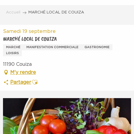
Aller
au
Accueil
MARCHÉ LOCAL DE COUIZA
contenu
principal
Samedi 19 septembre
MARCHÉ LOCAL DE COUIZA
MARCHÉ
MANIFESTATION COMMERCIALE
GASTRONOMIE
LOISIRS
11190 Couiza
M'y rendre
Ajouter aux favoris
Partager