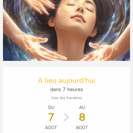
Ouverture et coordonnées
A lieu aujourd'hui
dans 7 heures
Voir les horaires
DU
AU
7
8
AOÛT
AOÛT