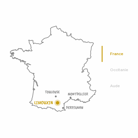
France
Occitanie
Aude