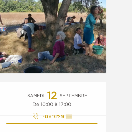
Ouverture et coordonnées
12
SAMEDI
SEPTEMBRE
De 10:00 à 17:00
+33 6 18 75 43
▒▒