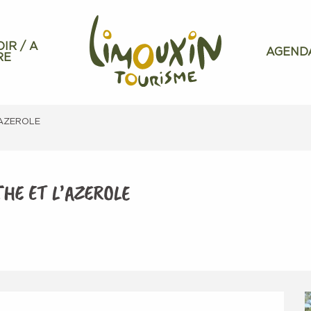
OIR / A
AGEND
RE
’AZEROLE
THE ET L’AZEROLE