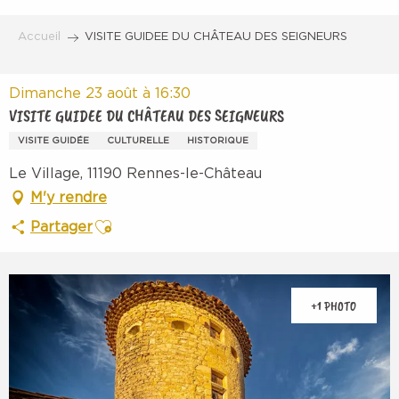
Aller
au
Accueil
VISITE GUIDEE DU CHÂTEAU DES SEIGNEURS
contenu
principal
Dimanche 23 août à 16:30
VISITE GUIDEE DU CHÂTEAU DES SEIGNEURS
VISITE GUIDÉE
CULTURELLE
HISTORIQUE
Le Village, 11190 Rennes-le-Château
M'y rendre
Ajouter aux favoris
Partager
+1 PHOTO