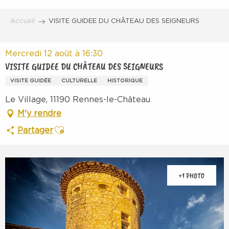
Aller
au
Accueil
VISITE GUIDEE DU CHÂTEAU DES SEIGNEURS
contenu
principal
Mercredi 12 août à 16:30
VISITE GUIDEE DU CHÂTEAU DES SEIGNEURS
VISITE GUIDÉE
CULTURELLE
HISTORIQUE
Le Village, 11190 Rennes-le-Château
M'y rendre
Ajouter aux favoris
Partager
+1 PHOTO