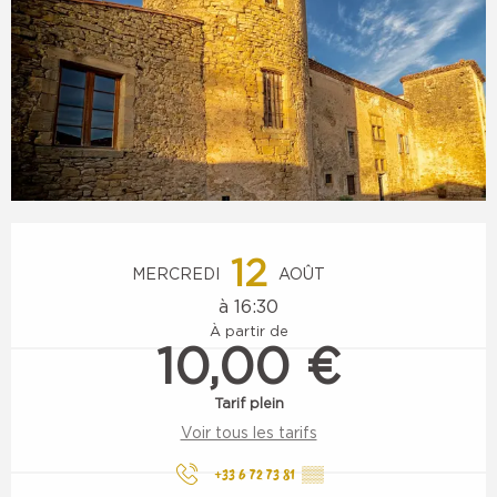
Ouverture et coordonnées
12
MERCREDI
AOÛT
à 16:30
À partir de
10,00 €
Tarif plein
Voir tous les tarifs
+33 6 72 73 81
▒▒