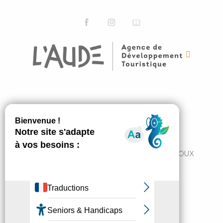
ABONNEZ-VOUS
JE M'ABONNE
7 Avenue du Pont de France 11300 LIMOUX
+33 4 68 31 11 82
tourisme@cc-limouxin.fr