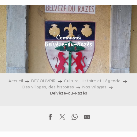
Aller
au
contenu
principal
Communes
Belvèze-du-Razès
Accueil
DECOUVRIR
Culture, Histoire et Légende
Des villages, des histoires
Nos villages
Belvèze-du-Razès