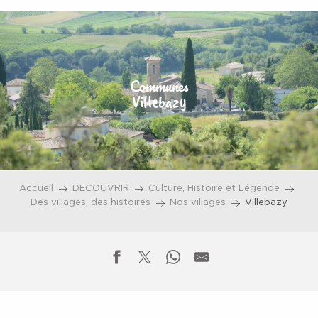
Aller
au
contenu
principal
Communes
Villebazy
Accueil
DECOUVRIR
Culture, Histoire et Légende
Des villages, des histoires
Nos villages
Villebazy