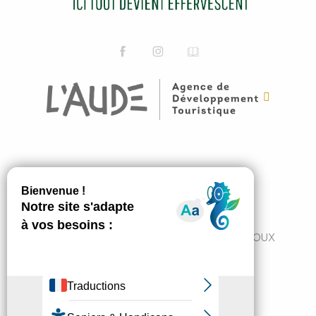
ABONNEZ-VOUS
JE M'ABONNE
7 Avenue du Pont de France 11300 LIMOUX
+33 4 68 31 11 82
tourisme@cc-limouxin.fr