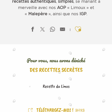
recettes authentiques
,
simples
, se mariant à
merveille avec nos
AOP
« Limoux » et
«
Malepère
», ainsi que nos
IGP
.
Ajouter aux f
Pour vous, nous avons déniché
DES RECETTES SECRÈTES
Recette du Limos
TÉLÉCHARGEZ-MOI !
862KB