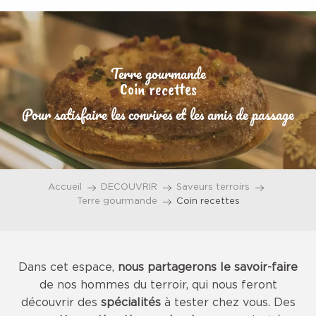
Aller
au
contenu
principal
Terre gourmande
Coin recettes
Pour satisfaire les convives et les amis de passage
Accueil
DECOUVRIR
Saveurs terroirs
Terre gourmande
Coin recettes
Dans cet espace,
nous partagerons le savoir-faire
de nos hommes du terroir, qui nous feront
découvrir des
spécialités
à tester chez vous. Des