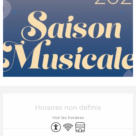
Ouverture et coordonnées
Horaires non définis
Voir les horaires
Accessibilité
WiFi
Boutique