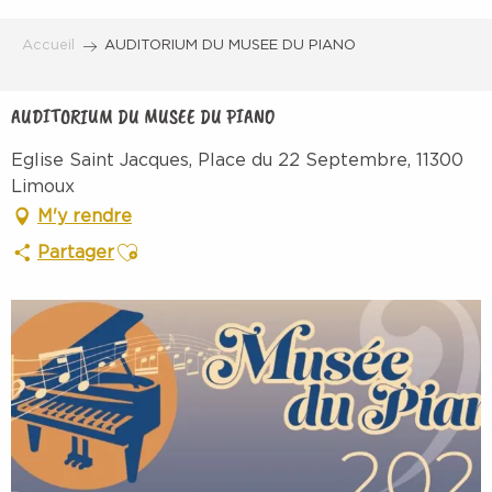
Aller
au
Accueil
AUDITORIUM DU MUSEE DU PIANO
contenu
principal
AUDITORIUM DU MUSEE DU PIANO
Eglise Saint Jacques, Place du 22 Septembre, 11300
Limoux
M'y rendre
Ajouter aux favoris
Partager