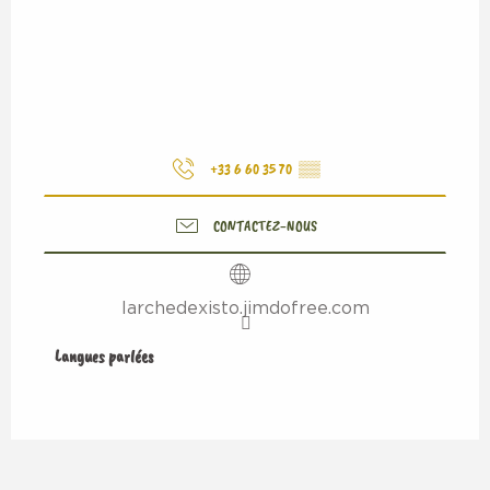
+33 6 60 35 70
▒▒
CONTACTEZ-NOUS
larchedexisto.jimdofree.com
Langues parlées
Langues parlées