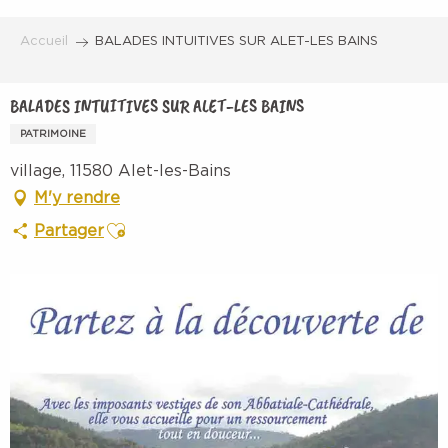
Aller
au
Accueil
BALADES INTUITIVES SUR ALET-LES BAINS
contenu
principal
BALADES INTUITIVES SUR ALET-LES BAINS
PATRIMOINE
village, 11580 Alet-les-Bains
M'y rendre
Ajouter aux favoris
Partager