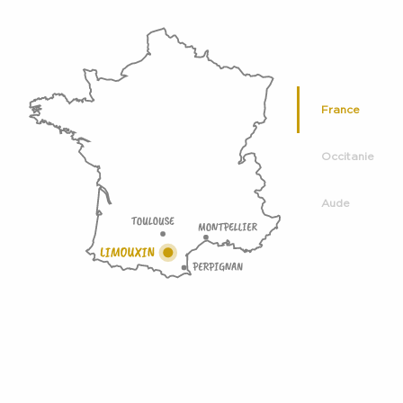
France
Occitanie
Aude