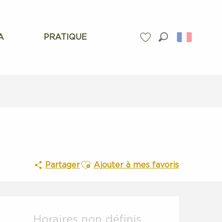
A
PRATIQUE
Recherche
Voir les favoris
Ajouter aux favoris
Partager
Ajouter à mes favoris
Ouverture et coordonnées
Horaires non définis