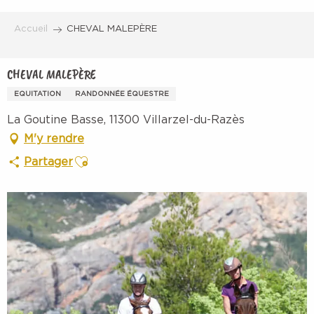
Aller
au
Accueil
CHEVAL MALEPÈRE
contenu
principal
CHEVAL MALEPÈRE
EQUITATION
RANDONNÉE ÉQUESTRE
La Goutine Basse, 11300 Villarzel-du-Razès
M'y rendre
Ajouter aux favoris
Partager