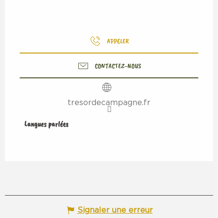
APPELER
CONTACTEZ-NOUS
tresordecampagne.fr
Langues parlées
Langues parlées
Signaler une erreur