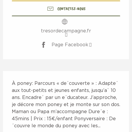
CONTACTEZ-NOUS
tresordecampagne.fr
Page Facebook
Description
À poney: Parcours « de´couverte » : Adapte´ 
aux tout-petits et jeunes enfants, jusqu’a` 10 
ans. Encadre´ par un e´ducateur. J’approche, 
je décore mon poney et je monte sur son dos. 
Maman ou Papa m’accompagne Dure´e : 
45mins | Prix : 15€/enfant Ponyversaire : De
´couvre le monde du poney avec les...