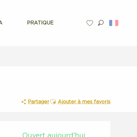
A
PRATIQUE
Recherche
Voir les favoris
Ajouter aux favoris
Partager
Ajouter à mes favoris
Ouverture et coordonnées
Ouvert aujourd'hui