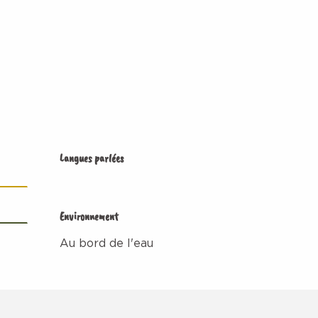
Langues parlées
Langues parlées
Environnement
Environnement
Au bord de l'eau