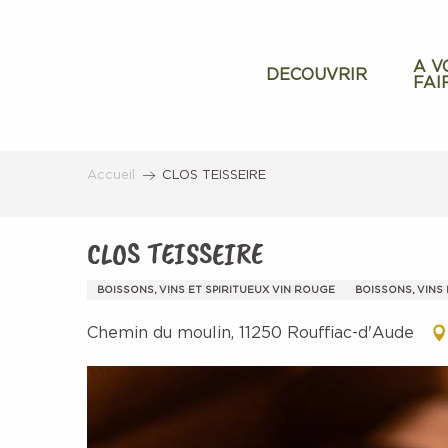
Aller
au
contenu
A V
DECOUVRIR
FAI
principal
Accueil
CLOS TEISSEIRE
CLOS TEISSEIRE
BOISSONS, VINS ET SPIRITUEUX VIN ROUGE
BOISSONS, VINS 
Chemin du moulin, 11250 Rouffiac-d'Aude