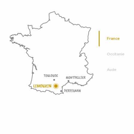
France
Occitanie
Aude