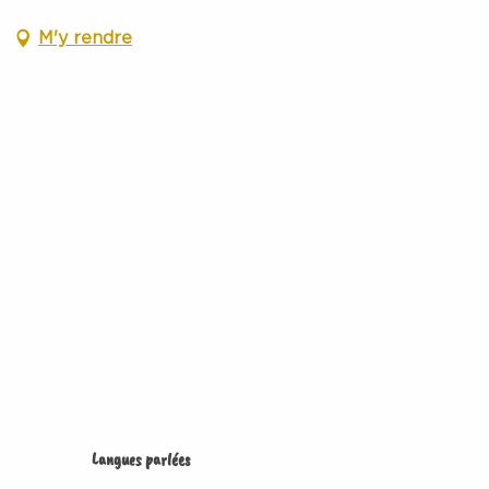
M'y rendre
Langues parlées
Langues parlées