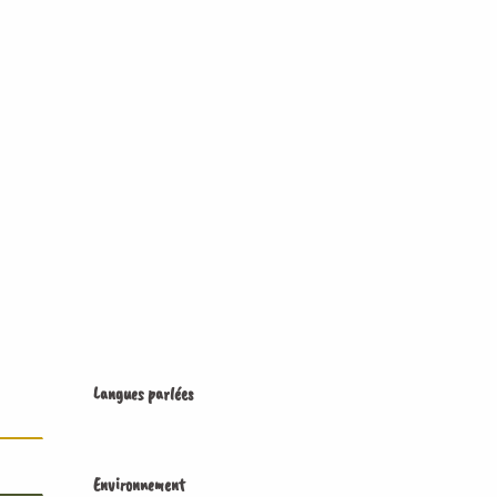
Langues parlées
Langues parlées
Environnement
Environnement