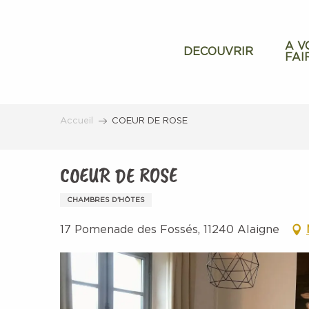
Aller
au
contenu
A V
DECOUVRIR
FAI
principal
Accueil
COEUR DE ROSE
COEUR DE ROSE
CHAMBRES D'HÔTES
17 Pomenade des Fossés, 11240 Alaigne