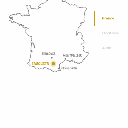
France
Occitanie
Aude