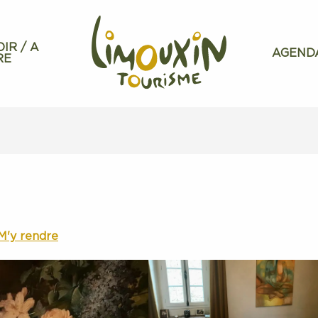
OIR / A
AGEND
RE
M'y rendre