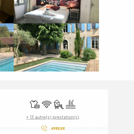
Ouverture et coordonnées
Draps et linge
WiFi
Jeux pour enfants / Espace jeux
Piscine
+ 13 autre(s) prestation(s)
APPELER