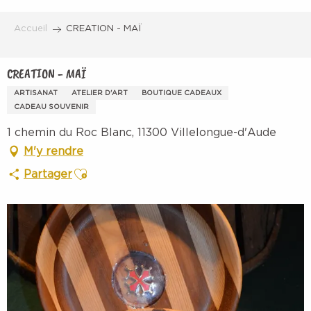
Aller
au
Accueil
CREATION - MAÏ
contenu
principal
CREATION - MAÏ
ARTISANAT
ATELIER D'ART
BOUTIQUE CADEAUX
CADEAU SOUVENIR
1 chemin du Roc Blanc, 11300 Villelongue-d'Aude
M'y rendre
Ajouter aux favoris
Partager