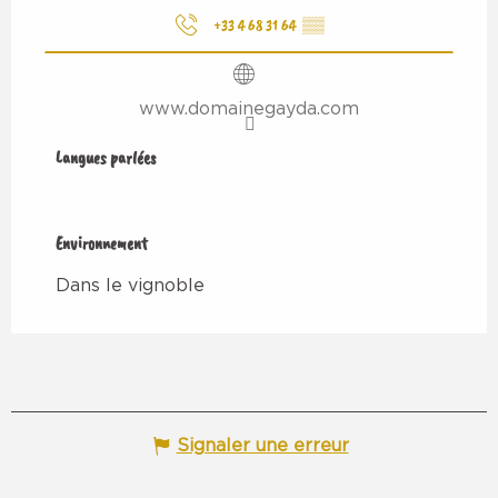
+33 4 68 31 64
▒▒
www.domainegayda.com
Langues parlées
Langues parlées
Environnement
Environnement
Dans le vignoble
Signaler une erreur