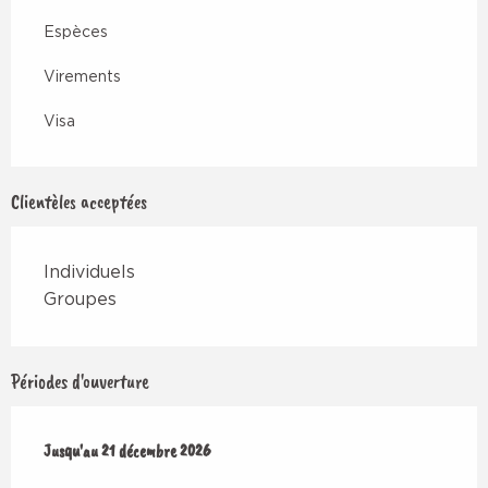
Espèces
Virements
Visa
Clientèles acceptées
Individuels
Groupes
Périodes d'ouverture
Du
Jusqu'au
4 janvier 2026
21 décembre 2026
au
21 décembre 2026