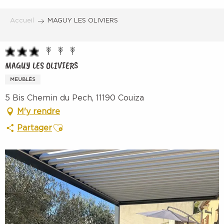
Aller
au
Accueil
MAGUY LES OLIVIERS
contenu
principal
MAGUY LES OLIVIERS
MEUBLÉS
5 Bis Chemin du Pech, 11190 Couiza
M'y rendre
Ajouter aux favoris
Partager