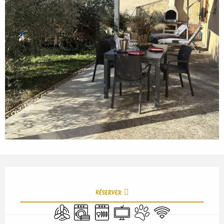
Ouverture et coordonnées
RÉSERVER
Air conditionné
Lave linge
Lave vaisselle
Télévision
Animaux acceptés
WiFi