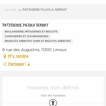
Aller
au
Accueil
PATISSERIE PUJOLA SERRAT
contenu
principal
PATISSERIE PUJOLA SERRAT
BOULANGERIE, PÂTISSERIES ET BISCUITS
CONFISERIES ET GOURMANDISES
PRODUITS APÉRITIFS CHIPS ET BISCUITS APÉRITIFS
8 rue des Augustins, 11300 Limoux
M'y rendre
Ajouter aux favoris
Partager
Ouverture et coordonnées
Horaires non définis
Voir les horaires
Accessibilité