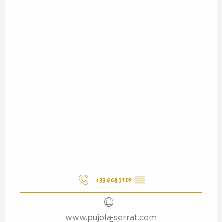
+33 4 68 31 02
▒▒
www.pujola-serrat.com