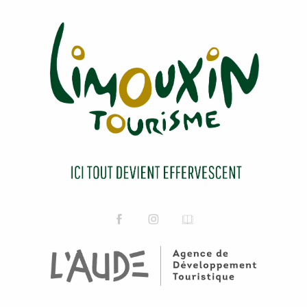
VÉL'AUDE
CYRIL ORLIAC FAUCONNERIE
DOMAINE DE BARONARQUES : VISITE ESCAPADE
THOMAS LOISIRS
CÉLINE - MASSAGES ET SOINS ENERGÉTIQUES
POTERIE DES HIRONDELLES
VISITE GUIDÉE "LE SECRET DE L’EGLISE MARIE-M