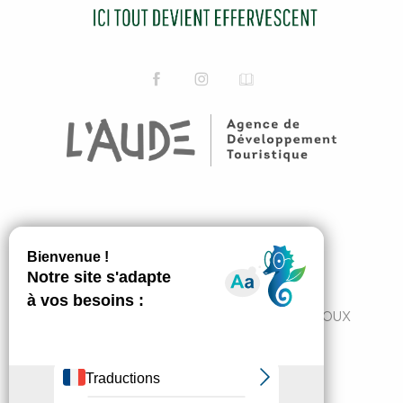
ABONNEZ-VOUS
JE M'ABONNE
7 Avenue du Pont de France 11300 LIMOUX
+33 4 68 31 11 82
tourisme@cc-limouxin.fr