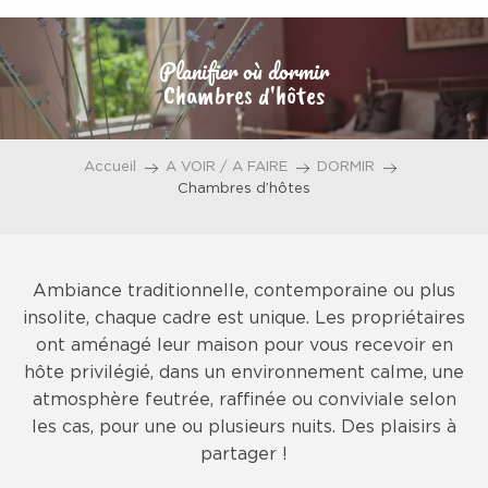
Aller
au
Planifier où dormir
contenu
Chambres d'hôtes
principal
Accueil
A VOIR / A FAIRE
DORMIR
Chambres d’hôtes
Ambiance traditionnelle, contemporaine ou plus
insolite, chaque cadre est unique. Les propriétaires
ont aménagé leur maison pour vous recevoir en
hôte privilégié, dans un environnement calme, une
atmosphère feutrée, raffinée ou conviviale selon
les cas, pour une ou plusieurs nuits. Des plaisirs à
partager !