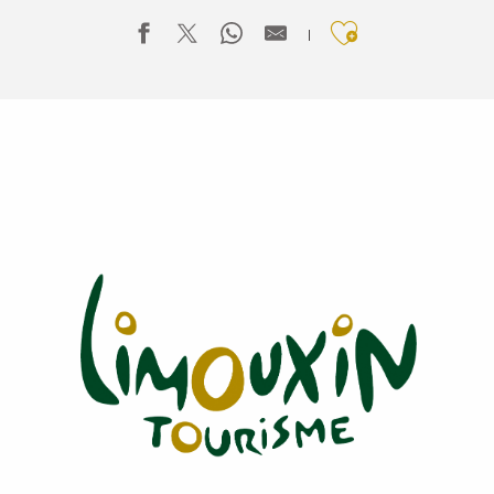
Ajouter aux f
DOMAINE DE CARLIQUI
LES CHAMBRES POSTALES
DOMAINE DU BOUCHARD - CHAMBRES D'HÔTES
SAINT ANDRIEU
LA MAISON DE LA MAUVE - SUITE GRAND BLEUET
L'ECRIN VERT - L'ECRIN VERT
MAISON JEAN - CHAMBRES D'HÔTES - CHAMBRE 3
LA CORTANELA
CHAMBRES D'HÔTES CABANIA LA BASTIDE
LE SAOUZE
L'APHYLLANTHE
LA SAUZEDE